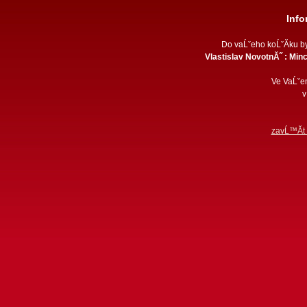
Inf
Do vaĹˇeho koĹˇĂ­ku b
Vlastislav NovotnĂ˝ : Minc
Ve VaĹˇe
v
zavĹ™Ă­t