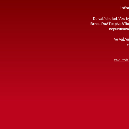
Inf
Do vaĹˇeho koĹˇĂ­ku b
Brno - RaÄŤte piveÄŤko
nepublikovan
Ve VaĹˇe
v
zavĹ™Ă­t