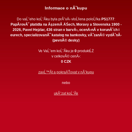
Informace o nĂˇkupu
Do vaĹˇeho koĹˇĂ­ku byla prĂˇvÄ› vloĹľena poloĹľka
PS1777
:
PapĂ­rovĂˇ platidla na ĂşzemĂ­ ÄŚech, Moravy a Slovenska 1900 -
2026, Pavel Hejzlar, 436 stran v barvÄ›, ocenÄ›nĂ­ v korunĂˇch i
eurech, specializovanĂ˝ katalog na bankovky, vĂˇzanĂ© vydĂˇnĂ­
(pevnĂ© desky)
Ve VaĹˇem koĹˇĂ­ku je
0
produktĹŻ
v celkovĂ© cenÄ›:
0 CZK
zavĹ™Ă­t a pokraÄŤovat v nĂˇkupu
nebo
ukĂˇzat koĹˇĂ­k