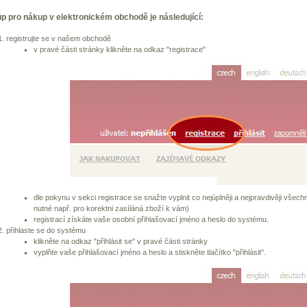
p pro nákup v elektronickém obchodě je následující:
registrujte se v našem obchodě
v pravé části stránky klikněte na odkaz "registrace"
dle pokynu v sekci registrace se snažte vyplnit co nejúplněji a nejpravdivěji všech
nutné např. pro korektni zasíláná zboží k vám)
registrací získáte vaše osobní přihlašovací jméno a heslo do systému.
přihlaste se do systému
klikněte na odkaz "přihlásit se" v pravé části stránky
vyplňte vaše přihlašovací jméno a heslo a stiskněte tlačítko "přihlásit".