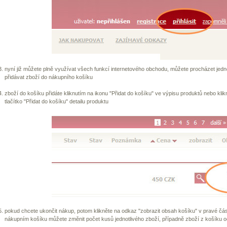
nyní již můžete plně využívat všech funkcí internetového obchodu, můžete procházet jedn
přidávat zboží do nákupního košíku
zboží do košíku přidáte kliknutím na ikonu "Přidat do košíku" ve výpisu produktů nebo klik
tlačítko "Přidat do košíku" detailu produktu
pokud chcete ukončit nákup, potom klikněte na odkaz "zobrazit obsah košíku" v pravé část
nákupním košíku můžete změnit počet kusů jednotlivého zboží, případně zboží z košíku od