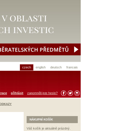
czech
english
deutsch
francais
trace
přihlásit
zapomněli jste heslo?
 ODKAZY
NÁKUPNÍ KOŠÍK
Váš košík je aktuálně prázdný.