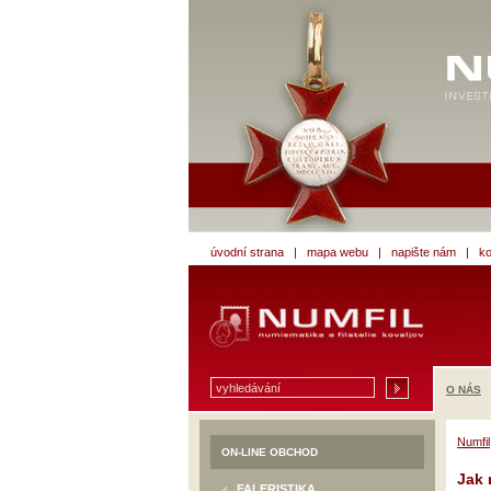
úvodní strana
|
mapa webu
|
napište nám
|
ko
O NÁS
Numfil
ON-LINE OBCHOD
Jak
FALERISTIKA