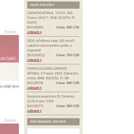
NOVÉ POLOŽKY
ZÁPADNÍ AFRIKA, TOGO, 500
Francs 2013 T, BNB. B120Tb, Pi.
819Tb
[NO25685]
Cena: 200 CZK
zobrazit »
2026 ročníková sada 100.výročí
založení slovenského spolku v
Argentině
[NU293912]
Cena: 750 CZK
zobrazit »
FRANCOUZSKÁ ZÁPADNÍ
AFRIKA, 5 Francs 1929, Dakarská
emise, BNB. B101Di2, Pi. 5B
[NO25679]
Cena: 300 CZK
ny udaje (jsou
zobrazit »
Nouzová poukázka 25 Centimes
(0,25 Franc) 1918
[NO25677]
Cena: 380 CZK
zobrazit »
PROVENANCE ARCHIVE