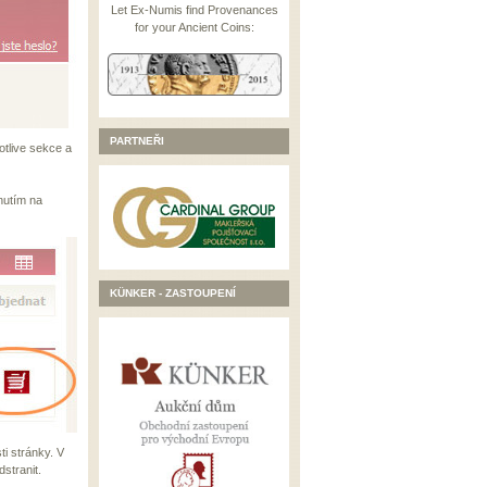
Let Ex-Numis find Provenances
for your Ancient Coins:
PARTNEŘI
otlive sekce a
nutím na
KÜNKER - ZASTOUPENÍ
i stránky. V
stranit.