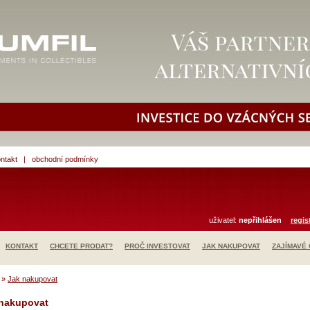
ntakt
|
obchodní podmínky
uživatel:
nepřihlášen
regis
KONTAKT
CHCETE PRODAT?
PROČ INVESTOVAT
JAK NAKUPOVAT
ZAJÍMAVÉ
»
Jak nakupovat
 nakupovat