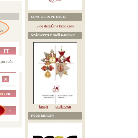
CENY ZLATA VE SVĚTĚ
více detailů na kitco.com
VZÁCNOSTI Z NAŠÍ NABÍDKY
ujte vaše
koupit
prolistovat
PCGS DEALER