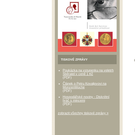
TISKOVÉ ZPRÁVY
Poukázka na vstupenku na veletrh
Sběratel v ceně 1 Kč
(PDF)
Článek o Petru Kovaljovovi na
MünzenWoche
(PDF)
Hospodářské noviny - Diskrétní
hráč s mincemi
(PDF)
zobrazit všechny tiskové zprávy »