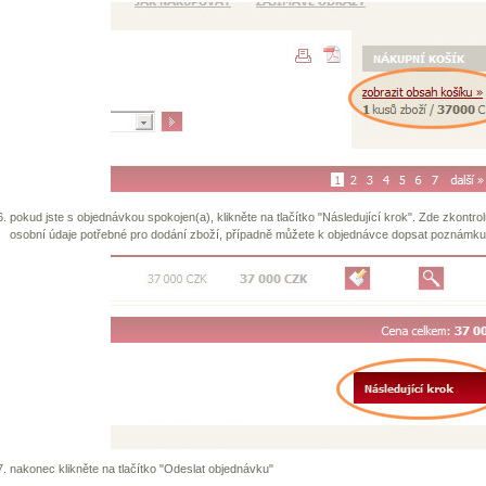
pokud jste s objednávkou spokojen(a), klikněte na tlačítko "Následující krok". Zde zkontrol
osobní údaje potřebné pro dodání zboží, případně můžete k objednávce dopsat poznámku
nakonec klikněte na tlačítko "Odeslat objednávku"