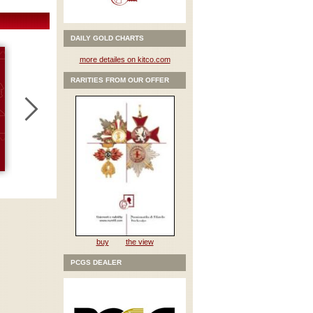
DAILY GOLD CHARTS
more detailes on kitco.com
RARITIES FROM OUR OFFER
buy
the view
PCGS DEALER