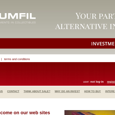
|
terms and conditions
user:
not log-in
regist
US
CONTACT
THINK ABOUT SALE?
WHY DO AN INVEST
HOW TO BUY
INTERE
come on our web sites