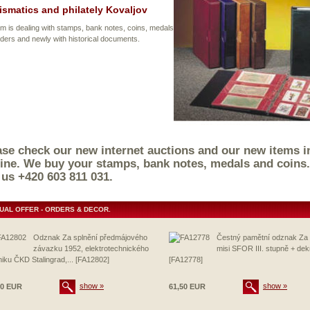
smatics and philately Kovaljov
rm is dealing with stamps, bank notes, coins, medals
ders and newly with historical documents.
ase check our new internet auctions and our new items i
line. We buy your stamps, bank notes, medals and coins.
l us +420 603 811 031.
UAL OFFER - ORDERS & DECOR.
Odznak Za splnění předmájového
Čestný pamětní odznak Za 
závazku 1952, elektrotechnického
misi SFOR III. stupně + dek
iku ČKD Stalingrad,... [FA12802]
[FA12778]
show »
show »
30 EUR
61,50 EUR