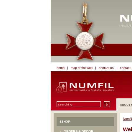
home
|
map of the web
|
contact us
|
contact
ABOUT 
Numfil
ESHOP
Wel
ORDERS & DECOR.