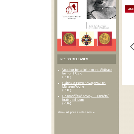
OUR
PRESS RELEASES
Voucher for a ticket to the Sběratel
fair for 1 CZK
(PDF)
Článek o Petru Kovaljovovi na
MünzenWoche
(PDF)
Hospodářské noviny - Diskrétní
hráč s mincemi
(PDF)
show all press releases »