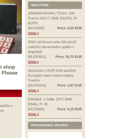
NEW ITEMS
ZÁPADNÍ AFRIKA, TOGO, 500
Francs 2013 T, BNB. B120Tb, Pi.
819Tb
[NO25685]
Price: 8,20 EUR
show »
2026 ročníková sada 100.výročí
založení slovenského spolku v
Argentině
[NU293912]
Price: 30,75 EUR
show »
n shop
Slovensko 2 EUR 2026 pamětní
 Please
Evropské hlavní město kultury
Trenčín
[NU293915]
Price: 2,87 EUR
show »
KANADA, 1 Dollar 1973, BNB.
B348c, Pi. 85
službu v
[NO25680]
Price: 6,15 EUR
ret
show »
PROVENANCE ARCHIVE