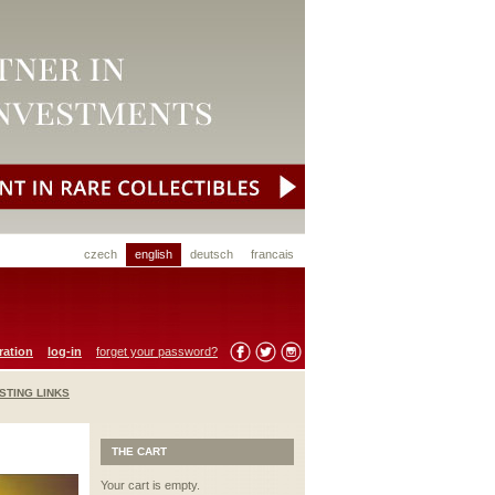
czech
english
deutsch
francais
ration
log-in
forget your password?
STING LINKS
THE CART
Your cart is empty.