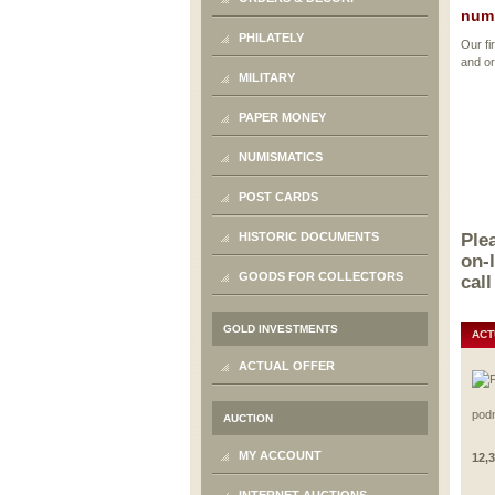
numi
PHILATELY
Our fi
and or
MILITARY
PAPER MONEY
NUMISMATICS
POST CARDS
Ple
HISTORIC DOCUMENTS
on-
GOODS FOR COLLECTORS
cal
GOLD INVESTMENTS
ACT
ACTUAL OFFER
podn
AUCTION
MY ACCOUNT
12,