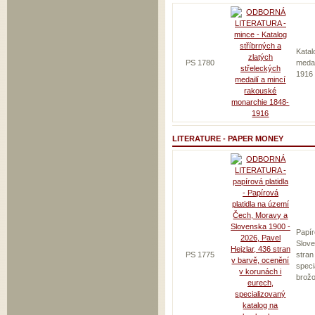
Katal
PS 1780
medai
1916
LITERATURE - PAPER MONEY
Papír
Slove
PS 1775
stran
speci
brož