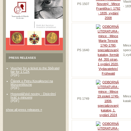
Vlast
PS 1507
- 183
Mince
PS 1640
speci
1,vyd
PRESS RELEASES
Voucher for a ticket to the Sběratel
fair for 1 CZK
(PDF)
Článek o Petru Kovaljovovi na
MünzenWoche
(PDF)
Hospodářské noviny - Diskrétní
Mince
hráč s mincemi
PS 1749
(PDF)
katal
show all press releases »