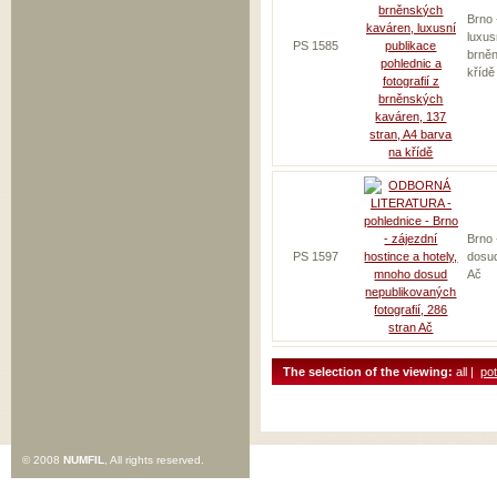
Brno 
luxus
PS 1585
brněn
křídě
Brno 
PS 1597
dosud
Ač
The selection of the viewing:
all |
pot
© 2008
NUMFIL
, All rights reserved.