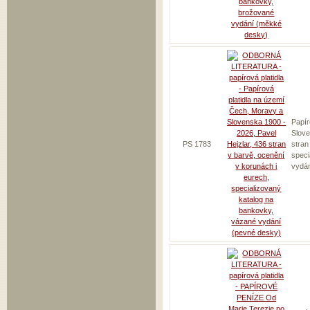
Papír
Slove
PS 1783
stran
speci
vydán