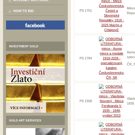
INTERNET AUCTIONS
Minc
PS 1751
HOW TO BID
Repub
INVESTMENT GOLD
Aurea
speci
PS 1784
ČR, 
Vlast
PS 1508
1835 
GOLD ART SERVICES