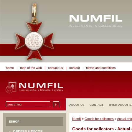
home
|
map of the web
|
contact us
|
contact
|
terms and conditions
ABOUT US
CONTACT
THINK ABOUT S
Numfil
»
Goods for collectors
»
Actual offe
ESHOP
Goods for collectors - Actual 
ORDERS & DECOR.