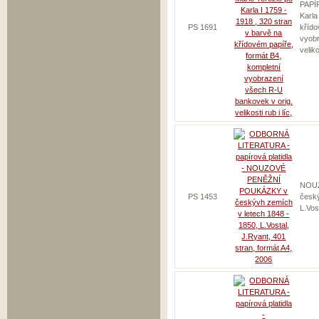
PAPÍ
Karla
PS 1691
křído
vyobr
veliko
NOU
PS 1453
český
L.Vos