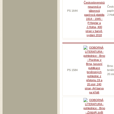
Česk
PS 1644
papír
J.Hol
Brno 
PS 1584
brněn
20.st