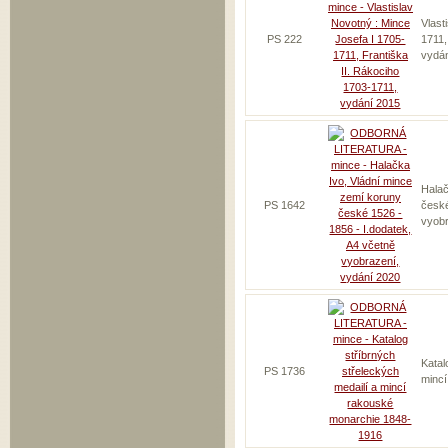
Vlast
PS 222
1711,
vydá
Halač
PS 1642
české
vyobr
Katal
PS 1736
minc