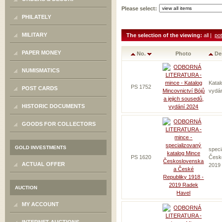
Please select:
PHILATELY
MILITARY
The selection of the viewing:
all |
pot
PAPER MONEY
No.
Photo
De
NUMISMATICS
Katal
PS 1752
POST CARDS
vydá
HISTORIC DOCUMENTS
GOODS FOR COLLECTORS
GOLD INVESTMENTS
speci
PS 1620
Česk
ACTUAL OFFER
2019
AUCTION
MY ACCOUNT