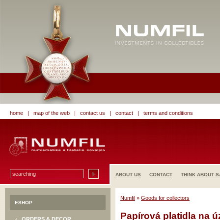
home
|
map of the web
|
contact us
|
contact
|
terms and conditions
ABOUT US
CONTACT
THINK ABOUT S
Numfil
»
Goods for collectors
ESHOP
Papírová platidla na 
ORDERS & DECOR.