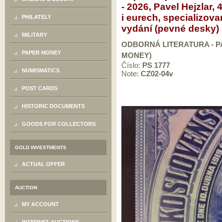
- 2026, Pavel Hejzlar,
i eurech, specializov
PHILATELY
vydání (pevné desky)
MILITARY
ODBORNÁ LITERATURA - PA
PAPER MONEY
MONEY)
Číslo:
PS 1777
NUMISMATICS
Note:
CZ02-04v
POST CARDS
HISTORIC DOCUMENTS
GOODS FOR COLLECTORS
GOLD INVESTMENTS
ACTUAL OFFER
AUCTION
MY ACCOUNT