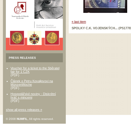
« last item
SPOLKY C.K. VOJENSKÝCH... (PS1778
PRESS RELEASES
Voucher for a ticket to the Sběratel
fair for 1 CZK
(PDF)
Článek o Petru Kovaljovovi na
MünzenWoche
(PDF)
Hospodářské noviny - Diskrétní
hráč s mincemi
(PDF)
show all press releases »
© 2008
NUMFIL
, All rights reserved.